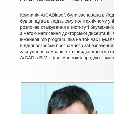
Компанія ArCADiasoft була заснована в Лодз
будівництва в Лодзькому політехнічному уні
розпочав стажування в Інституті баумехані
з метою написання докторської дисертації. 
інженерії mb program, яка на той час шука
відділі розробки програмного забезпечення.
заснування компанії, яка швидко досягла ф
ArCADia BIM - флагманський продукт компан