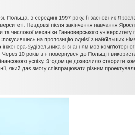
і, Польща, в середині 1997 року. Її засновник Яросла
верситеті. Невдовзі після закінчення навчання Яросл
ки та числової механіки Ганноверського університет
Спокусившись на пропозицію однієї з найбільших німе
ла інженера-будівельника зі знанням мов комп'ютерно
 Через 10 років він повернувся до Польщі і використ
інансового успіху. Згодом це дозволило створити ком
ії, який дає змогу співпрацювати різним проектуваль