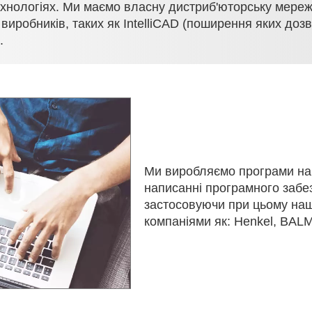
технологіях. Ми маємо власну дистриб'юторську мереж
 виробників, таких як IntelliCAD (поширення яких до
.
Ми виробляємо програми на 
написанні програмного забез
застосовуючи при цьому наш
компаніями як: Henkel, BALM