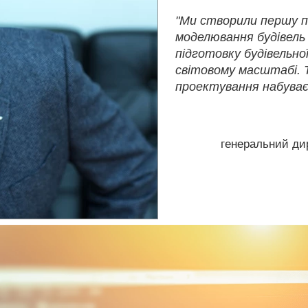
"Ми створили першу п
моделювання будівель
підготовку будівельно
світовому масштабі. Т
проектування набуває 
генеральний дир