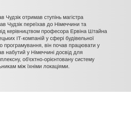
в Чудзік отримав ступінь магістра
ав Чудзік переїхав до Німеччини та
у під керівництвом професора Ервіна Штайна
цьких ІТ-компаній у сфері будівельної
го програмування, він почав працювати у
ав набутий у Німеччині досвід для
плексну, об'єктно-орієнтовану систему
никам між їхніми локаціями.