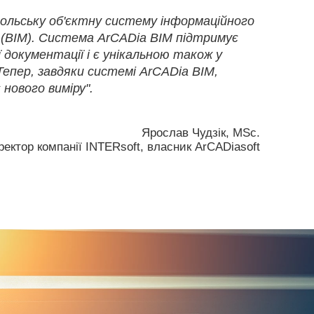
ольську об'єктну систему інформаційного
 (BIM). Система ArCADia BIM підтримує
ї документації і є унікальною також у
епер, завдяки системі ArCADia BIM,
нового виміру".
Ярослав Чудзік, MSc.
ектор компанії INTERsoft, власник ArCADiasoft