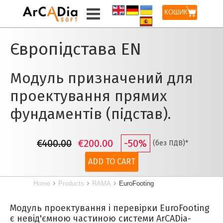
КОШИК
Європідстава
EN
Модуль призначений для
проектування прямих
фундаментів (підстав).
€400.00
€200.00
-50%
(без ПДВ)*
ADD TO CART
Home
Products
RAMA
EuroFooting
Модуль проектування і перевірки EuroFooting
є невід'ємною частиною системи ArCADia-