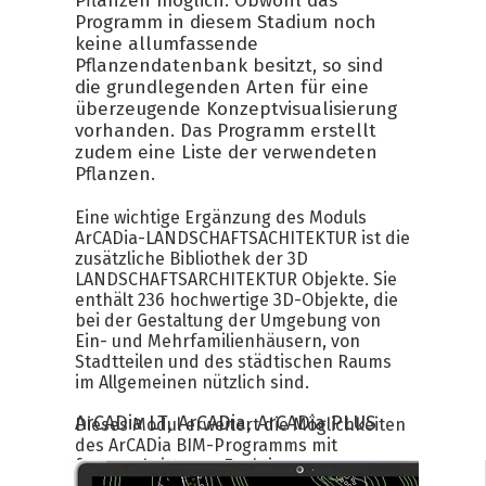
Pflanzen möglich. Obwohl das
Programm in diesem Stadium noch
keine allumfassende
Pflanzendatenbank besitzt, so sind
die grundlegenden Arten für eine
überzeugende Konzeptvisualisierung
vorhanden. Das Programm erstellt
zudem eine Liste der verwendeten
Pflanzen.
Eine wichtige Ergänzung des Moduls
ArCADia-LANDSCHAFTSACHITEKTUR ist die
zusätzliche Bibliothek der 3D
LANDSCHAFTSARCHITEKTUR Objekte. Sie
enthält 236 hochwertige 3D-Objekte, die
bei der Gestaltung der Umgebung von
Ein- und Mehrfamilienhäusern, von
Stadtteilen und des städtischen Raums
im Allgemeinen nützlich sind.
ArCADia LT,
ArCADia,
ArCADia PLUS
Dieses Modul erweitert die Möglichkeiten
des ArCADia BIM-Programms mit
fortgeschrittenen Funktionen, was