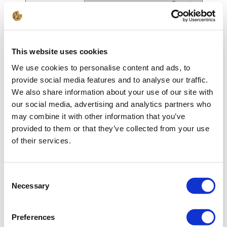
PFLANZEN
Die Pflanzen sind in drei Grundtypen eingeteilt,
mit der Möglichkeit, sie in 2D-Objekte
umzuwandeln oder ein Modell aus der 3D-
This website uses cookies
Objektbibliothek zu wählen.
We use cookies to personalise content and ads, to
provide social media features and to analyse our traffic.
We also share information about your use of our site with
our social media, advertising and analytics partners who
may combine it with other information that you’ve
provided to them or that they’ve collected from your use
of their services.
Consent
ZÄUNE
Necessary
Selection
Die Grundstücksfläche kann durch den Zaun
definiert werden. Es besteht die Möglichkeit,
bestimmte Teile des Zauns zu verändern oder
Preferences
eigene Layouts zu erstellen