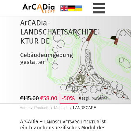
ArCADia-
LANDSCHAFTSARCHITE
KTUR DE
Gebäudeumgebung
gestalten
€115.00
€58.00
-50%
(zzgl. MwSt.)*
Home
Products
Modules
LANDSCAPE
ArCADia –
ist
LANDSCHAFTSARCHITEKTUR
ein branchenspezifisches Modul des