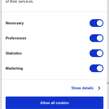
of their services.
Allgemein:
Consent
fortgeschrittene und dynamische Skizze des
Necessary
Selection
bemessenen Verbindungsmodells in einem
editierbaren DXF-Format, das eine Materialliste
enthält
Preferences
Querschnitte für Balken und Stütze sind I-Träger-
Profile
Träger verbunden mit dem Flansch der Stütze
Statistics
Balken, der mit der Stütze auch in einem anderen
Winkel als 90º verbunden ist
es ist möglich, die Stützenstege zu verwenden: die
obere Steife (in der Verlängerung des oberen
Marketing
Trägerflansches), die untere Steife (in der
Verlängerung des unteren Trägerflansches) oder
das zusätzliche Stegblech
*Bei den Preisen handelt es sich um Nettobeträge. Für Privatperso
Show details
Allow all cookies