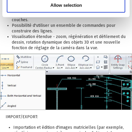
exemple pour les lignes - centre, points d'extrémité et
Allow selection
intersections des lignes.
Réglage de la capture des points caractéristiques aux sous-
couches.
Possibilité d'utiliser un ensemble de commandes pour
construire des lignes.
Visualisation étendue - zoom, régénération et défilement du
dessin, rotation dynamique des objets 3D et une nouvelle
fonction de réglage de la caméra dans la vue.
IMPORT/EXPORT:
Importation et édition d'images matricielles (par exemple,