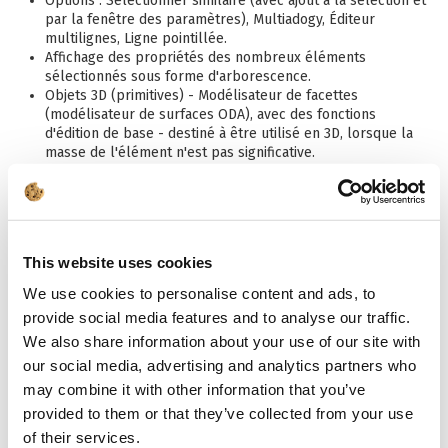
Options : Sélectionner similaire (avec ajout à la sélection et
par la fenêtre des paramètres), Multiadogy, Éditeur
multilignes, Ligne pointillée.
Affichage des propriétés des nombreux éléments
sélectionnés sous forme d'arborescence.
Objets 3D (primitives) - Modélisateur de facettes
(modélisateur de surfaces ODA), avec des fonctions
d'édition de base - destiné à être utilisé en 3D, lorsque la
masse de l'élément n'est pas significative.
Possibilité de visualisation et de rendu photoréalistes.
Dessin en mode ligne cachée et ombrage en temps réel.
Insertion et édition des éléments architecturaux AEC : murs,
fenêtres, ouvertures, portes, plafonds et toits plats.
Nouvelle fenêtre du Gestionnaire de styles AEC pour la
This website uses cookies
gestion des éléments.
Enregistrement et affichage des éléments mécaniques (API
We use cookies to personalise content and ads, to
Teigha Mechanical).
provide social media features and to analyse our traffic.
Affichage des objets ADT et Civil 3D.
We also share information about your use of our site with
Possibilité d'ouvrir des solides ACIS (sans l'option de créer
et d'éditer complètement).
our social media, advertising and analytics partners who
may combine it with other information that you’ve
provided to them or that they’ve collected from your use
of their services.