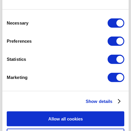
Consent
Necessary
Selection
Preferences
Statistics
Marketing
Show details
Outils de dessin de précision:
Allow all cookies
Grille auxiliaire, fonctions de dessin orthogonal, suivi polaire.
Reconnaissance étendue des points de capture (ESNAP), par