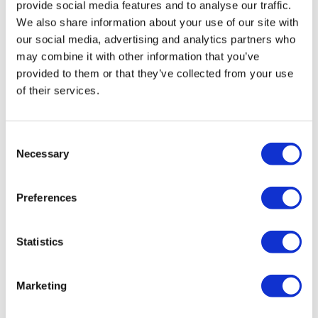
provide social media features and to analyse our traffic.
блоків
We also share information about your use of our site with
- Вікно налаштувань імпорту PDF
our social media, advertising and analytics partners who
файлів
may combine it with other information that you’ve
- Інструмент для відновлення і
provided to them or that they’ve collected from your use
збереження налаштувань
of their services.
програми за замовчуванням
- Інтеграція з пристроями
введення 3Dconnexion для
Consent
спрощення роботи з кресленнями
Necessary
Selection
в САПР
- Імпорт файлів Autodesk® Revit®
Preferences
2021
- Плавні переходи між видами
(VTOPTIONS)
Statistics
Більше інформації:
Marketing
https://arcadiabimsystem.com/-
intersoft-intellicad-2022-ua-for-