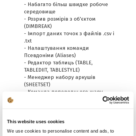
- Набагато більш швидке робоче
середовище
- Розрив розмірів з об'єктом
(DIMBREAK)
- Імпорт даних точок з файлів .csv і
.txt
- Налаштування команди
Псевдоніми (Aliases)
- Редактор таблиць (TABLE,
TABLEDIIT, TABLESTYLE)
- Менеджер набору аркушів
(SHEETSET)
- Команда попереднього шару
- Функція загальної довжини та
загальної площі
- Функція клонування
- Масив по вказаному шляху
This website uses cookies
функція
We use cookies to personalise content and ads, to
- Розширені захоплення для груп і