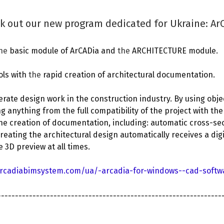
ck out our new program dedicated for Ukraine: A
he
basic module of ArCADia and
the
ARCHITECTURE module.
ols with
the
rapid creation of architectural documentation.
erate design work in the construction industry. By using obje
ng anything from the full compatibility of the project with t
the creation of documentation, including: automatic cross-sec
eating the architectural design automatically receives a dig
 3D preview at all times.
rcadiabimsystem.com/ua/-arcadia-for-windows--cad-softwa
----------------------------------------------------------------