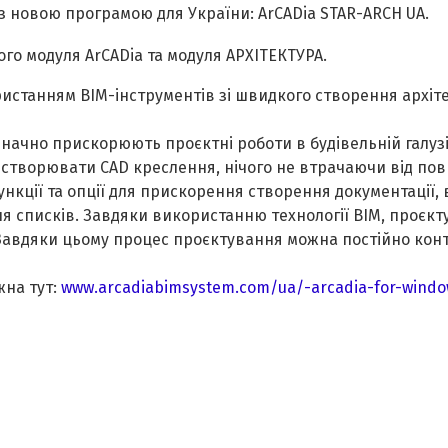
 з новою програмою для України: ArCADia STAR-ARCH UA.
ого модуля
ArCADia
та модуля АРХІТЕКТУРА
.
ристанням
BIM-
інструментів зі швидкого створення архіт
значно прискорюють проєктні роботи в будівельній галуз
о створювати CAD креслення, нічого не втрачаючи від пов
нкції та опції для прискорення створення документації, в
я списків. Завдяки використанню технології BIM, проєкт
Завдяки цьому процес проєктування можна постійно кон
жна тут:
www.arcadiabimsystem.com/ua/-arcadia-for-window