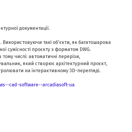
ектурної документації
.
і
.
Використовуючи такі об'єкти, як багатошарова
ної сумісності проєкту з форматом DWG.
 тому числі: автоматичні перерізи,
увальник, який створює архітектурний проєкт,
тролювати на інтерактивному 3D-перегляді.
s--cad-software--arcadiasoft-ua