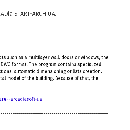
rCADia START-ARCH UA.
cts such as a multilayer wall, doors or windows, the
he DWG format.
The p
rogram contains specialized
tions, automatic dimensioning or lists creation.
ital model of the building. Because
of
that, the
re--arcadiasoft-ua
------------------------------------------------------