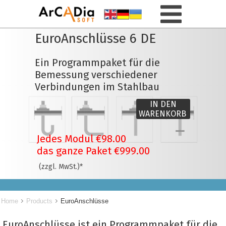
EuroAnschlüsse 6 DE
Ein Programmpaket für die
Bemessung verschiedener
Verbindungen im Stahlbau
IN DEN
WARENKORB
Jedes Modul €98.00
das ganze Paket
€999.00
(zzgl. MwSt.)*
Home
Products
EuroAnschlüsse
EuroAnschlüsse ist ein Programmpaket für die