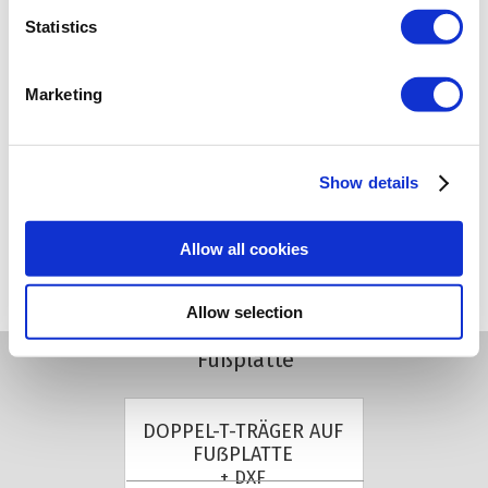
Statistics
GESCHWEIẞTER
ROHRKNOTEN
+ DXF
Marketing
Show details
Allow all cookies
DETAILS
Allow selection
Fußplatte
DOPPEL-T-TRÄGER AUF
FUẞPLATTE
+ DXF